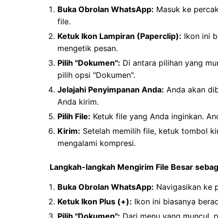
Buka Obrolan WhatsApp:
Masuk ke percaka
file.
Ketuk Ikon Lampiran (Paperclip):
Ikon ini 
mengetik pesan.
Pilih "Dokumen":
Di antara pilihan yang mu
pilih opsi "Dokumen".
Jelajahi Penyimpanan Anda:
Anda akan di
Anda kirim.
Pilih File:
Ketuk file yang Anda inginkan. And
Kirim:
Setelah memilih file, ketuk tombol k
mengalami kompresi.
Langkah-langkah Mengirim File Besar seba
Buka Obrolan WhatsApp:
Navigasikan ke p
Ketuk Ikon Plus (+):
Ikon ini biasanya berad
Pilih "Dokumen":
Dari menu yang muncul, pi