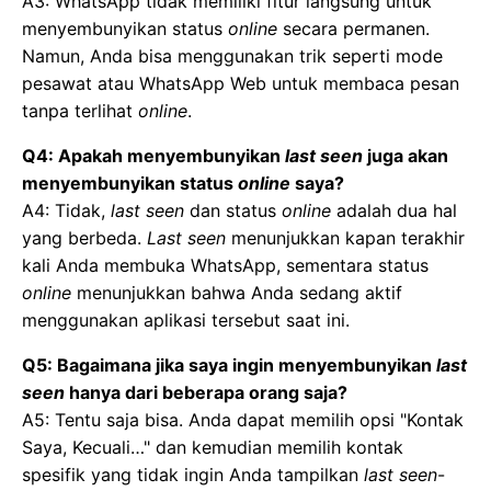
A3: WhatsApp tidak memiliki fitur langsung untuk
menyembunyikan status
online
secara permanen.
Namun, Anda bisa menggunakan trik seperti mode
pesawat atau WhatsApp Web untuk membaca pesan
tanpa terlihat
online
.
Q4: Apakah menyembunyikan
last seen
juga akan
menyembunyikan status
online
saya?
A4: Tidak,
last seen
dan status
online
adalah dua hal
yang berbeda.
Last seen
menunjukkan kapan terakhir
kali Anda membuka WhatsApp, sementara status
online
menunjukkan bahwa Anda sedang aktif
menggunakan aplikasi tersebut saat ini.
Q5: Bagaimana jika saya ingin menyembunyikan
last
seen
hanya dari beberapa orang saja?
A5: Tentu saja bisa. Anda dapat memilih opsi "Kontak
Saya, Kecuali…" dan kemudian memilih kontak
spesifik yang tidak ingin Anda tampilkan
last seen
-