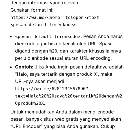
dengan informasi yang relevan.
Gunakan format ini:
https://wa.me/<nomor_telepon>?text=
<pesan_default_terenkode>
:
Pesan Anda harus
<pesan_default_terenkode>
dienkode agar bisa dikenali oleh URL. Spasi
diganti dengan
, dan karakter khusus lainnya
%20
perlu dienkode sesuai aturan URL encoding.
Contoh:
Jika Anda ingin pesan defaultnya adalah
“Halo, saya tertarik dengan produk X”, maka
URL-nya akan menjadi
https://wa.me/6281234567890?
text=Halo%2C%20saya%20tertarik%20dengan%2
.
0produk%20X
Untuk memudahkan Anda dalam meng-encode
pesan, banyak situs web gratis yang menyediakan
“URL Encoder” yang bisa Anda gunakan. Cukup