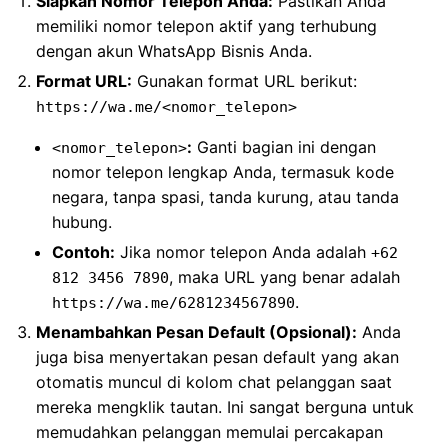
Siapkan Nomor Telepon Anda:
Pastikan Anda
memiliki nomor telepon aktif yang terhubung
dengan akun WhatsApp Bisnis Anda.
Format URL:
Gunakan format URL berikut:
https://wa.me/<nomor_telepon>
:
Ganti bagian ini dengan
<nomor_telepon>
nomor telepon lengkap Anda, termasuk kode
negara, tanpa spasi, tanda kurung, atau tanda
hubung.
Contoh:
Jika nomor telepon Anda adalah
+62
, maka URL yang benar adalah
812 3456 7890
.
https://wa.me/6281234567890
Menambahkan Pesan Default (Opsional):
Anda
juga bisa menyertakan pesan default yang akan
otomatis muncul di kolom chat pelanggan saat
mereka mengklik tautan. Ini sangat berguna untuk
memudahkan pelanggan memulai percakapan