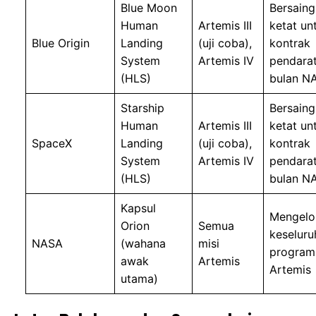
Blue Moon
Bersaing
Human
Artemis III
ketat un
Blue Origin
Landing
(uji coba),
kontrak
System
Artemis IV
pendara
(HLS)
bulan N
Starship
Bersaing
Human
Artemis III
ketat un
SpaceX
Landing
(uji coba),
kontrak
System
Artemis IV
pendara
(HLS)
bulan N
Kapsul
Mengelo
Orion
Semua
keseluru
NASA
(wahana
misi
program
awak
Artemis
Artemis
utama)